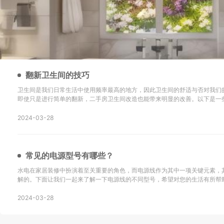
翻新卫生间的技巧
卫生间是我们日常生活中使用频率最高的地方，因此卫生间的舒适与否对我们
即使只是进行简单的翻新，二手房卫生间改造也能带来明显的改善。以下是一
新的技巧以及改造后的效果： 地砖选择是关键：在进行二手房卫生间改造时，选择防滑地砖或重新
铺设瓷砖是很重要的。确保地砖的铺设
2024-03-28
常见的电源型号有哪些？
水电在家居装修中扮演着至关重要的角色，而电源线作为其中一项关键元素，
解的。下面让我们一起来了解一下电源线的不同型号，希望对您的生活有所帮助！ SYV：这
同轴电缆，主要用于无线通讯、广播、监控系统工程以及其他电子设备中传输
同轴电缆。 KVV：这种电缆采用聚氯乙烯
2024-03-28