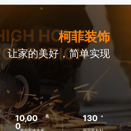
HIGH HOME
柯菲装饰
ECORATION
让家的美好，简单实现
10,00
130
名
+
0
室内装修专家
项国家专利