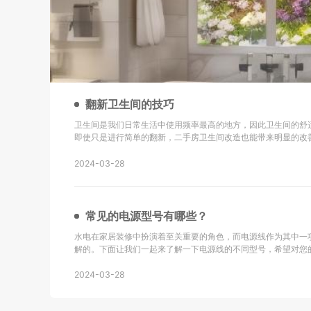
翻新卫生间的技巧
卫生间是我们日常生活中使用频率最高的地方，因此卫生间的舒
即使只是进行简单的翻新，二手房卫生间改造也能带来明显的改
新的技巧以及改造后的效果： 地砖选择是关键：在进行二手房卫生间改造时，选择防滑地砖或重新
铺设瓷砖是很重要的。确保地砖的铺设
2024-03-28
常见的电源型号有哪些？
水电在家居装修中扮演着至关重要的角色，而电源线作为其中一
解的。下面让我们一起来了解一下电源线的不同型号，希望对您的生活有所帮助
同轴电缆，主要用于无线通讯、广播、监控系统工程以及其他电
同轴电缆。 KVV：这种电缆采用聚氯乙烯
2024-03-28