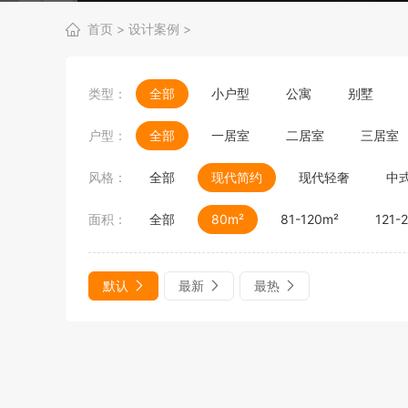
首页
>
设计案例
>
类型：
全部
小户型
公寓
别墅
户型：
全部
一居室
二居室
三居室
风格：
全部
现代简约
现代轻奢
中
面积：
全部
80m²
81-120m²
121-
默认
最新
最热