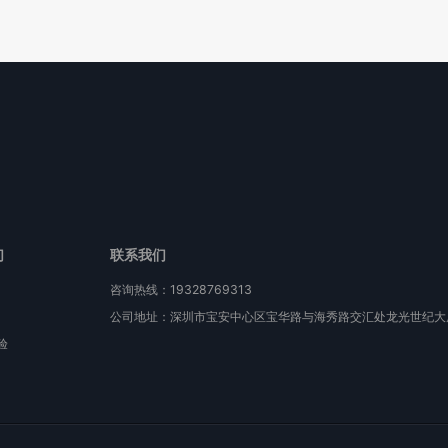
们
联系我们
咨询热线：19328769313
公司地址：深圳市宝安中心区宝华路与海秀路交汇处龙光世纪大厦
验