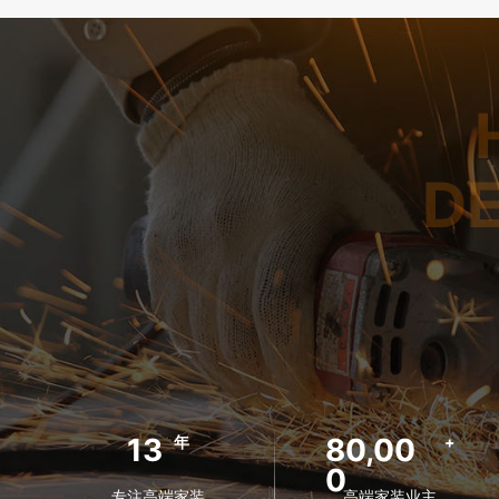
D
13
80,00
年
+
0
专注高端家装
高端家装业主