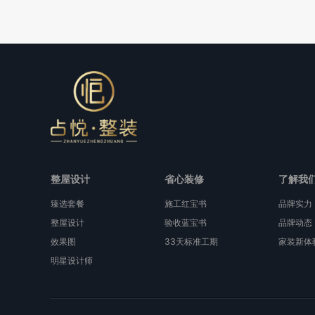
整屋设计
省心装修
了解我
臻选套餐
施工红宝书
品牌实力
整屋设计
验收蓝宝书
品牌动态
效果图
33天标准工期
家装新体
明星设计师