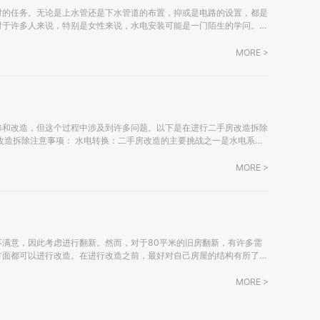
对的任务。无论是上水管还是下水管道的布置，抑或是电路的设置，都是
对于许多人来说，特别是女性来说，水电安装可能是一门陌生的学问。以
 施工前务必拥有电气（强电、弱电）和给排
MORE >
修和改造，但这个过程中涉及到许多问题。以下是在进行二手房改造拆除
屋而言。虽然有些房屋已经进行过多次翻新，但出于安全考虑，人们通常
MORE >
满意，因此考虑进行翻新。然而，对于80平米的旧房翻新，有许多需
方面都可以进行改造。在进行改造之前，最好对自己房屋的结构有所了
MORE >