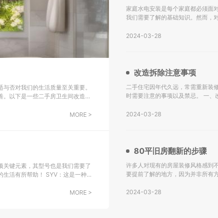
家庭水电安装是每个家庭都必须面
我们需要了解的基础知识。然而，
下是关于水电安装的一些基础知识，希望能对大家有所帮助。
水设计施工图。 不
2024-03-28
改造拆除注意事项
二手住宅因年代久远，常需重新装
适与否对我们的生活质量至关重要。
时需要注意的事项以及禁忌。 一、改造拆除注意事项： 水电转换：二手房改造的主要挑战之一是水电系统
善。以下是一些二手房卫生间改造翻
的更新，尤其是对于年代较久的房
会选
2024-03-28
MORE >
80平旧房翻新的步骤
许多人对现有的房屋装修风格感到不
项关键元素，其型号也是我们需要了
要提前了解的地方，因为并非所有
！ SYV：这是一种
解。 一、80平旧房翻新的步骤： 检查墙面： 如果您的房屋建造已有很长时间，墙面可能存在黄变、水渗透
子设备中传输射频信号，包括综合用
等问题。在进行墙壁
2024-03-28
MORE >