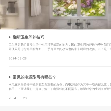
翻新卫生间的技巧
卫生间是我们日常生活中使用频率最高的地方，因此卫生间的舒适与否对我们
即使只是进行简单的翻新，二手房卫生间改造也能带来明显的改善。以下是一
新的技巧以及改造后的效果： 地砖选择是关键：在进行二手房卫生间改造时，选择防滑地砖或重新
铺设瓷砖是很重要的。确保地砖的铺设
2024-03-28
常见的电源型号有哪些？
水电在家居装修中扮演着至关重要的角色，而电源线作为其中一项关键元素，
解的。下面让我们一起来了解一下电源线的不同型号，希望对您的生活有所帮助！ SYV：这
同轴电缆，主要用于无线通讯、广播、监控系统工程以及其他电子设备中传输
同轴电缆。 KVV：这种电缆采用聚氯乙烯
2024-03-28