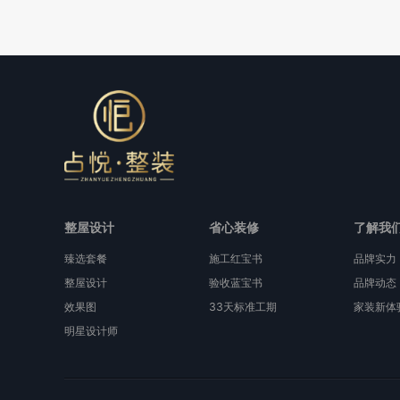
整屋设计
省心装修
了解我
臻选套餐
施工红宝书
品牌实力
整屋设计
验收蓝宝书
品牌动态
效果图
33天标准工期
家装新体
明星设计师