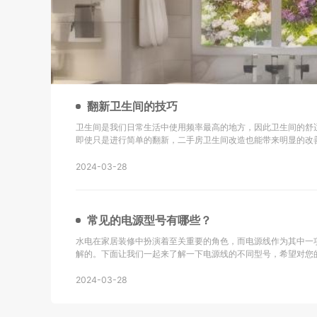
翻新卫生间的技巧
卫生间是我们日常生活中使用频率最高的地方，因此卫生间的舒
即使只是进行简单的翻新，二手房卫生间改造也能带来明显的改
新的技巧以及改造后的效果： 地砖选择是关键：在进行二手房卫生间改造时，选择防滑地砖或重新
铺设瓷砖是很重要的。确保地砖的铺设
2024-03-28
常见的电源型号有哪些？
水电在家居装修中扮演着至关重要的角色，而电源线作为其中一
解的。下面让我们一起来了解一下电源线的不同型号，希望对您的生活有所帮助
同轴电缆，主要用于无线通讯、广播、监控系统工程以及其他电
同轴电缆。 KVV：这种电缆采用聚氯乙烯
2024-03-28