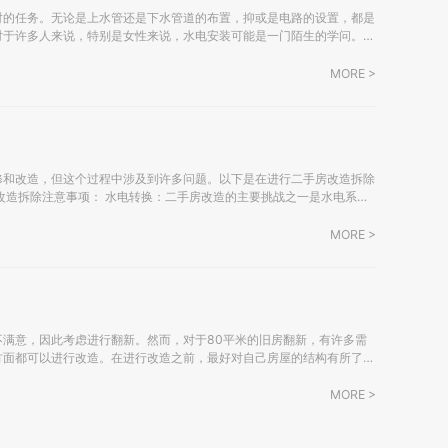
对的任务。无论是上水管还是下水管道的布置，抑或是电路的设置，都是
对于许多人来说，特别是女性来说，水电安装可能是一门陌生的学问。以
 施工前务必拥有电气（强电、弱电）和给排
MORE >
修和改造，但这个过程中涉及到许多问题。以下是在进行二手房改造拆除
屋而言。虽然有些房屋已经进行过多次翻新，但出于安全考虑，人们通常
MORE >
满意，因此考虑进行翻新。然而，对于80平米的旧房翻新，有许多需
方面都可以进行改造。在进行改造之前，最好对自己房屋的结构有所了
MORE >