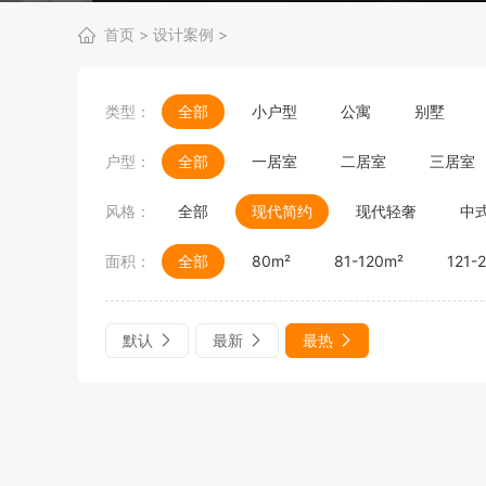
首页
>
设计案例
>
类型：
全部
小户型
公寓
别墅
户型：
全部
一居室
二居室
三居室
风格：
全部
现代简约
现代轻奢
中
面积：
全部
80m²
81-120m²
121-
默认
最新
最热