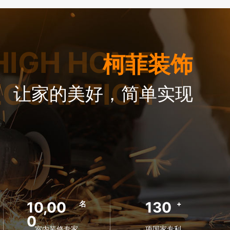
HIGH HOME
柯菲装饰
ECORATION
让家的美好，简单实现
10,00
130
名
+
0
室内装修专家
项国家专利