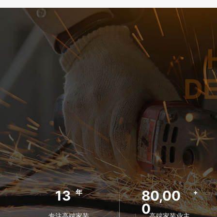
D
13
80,00
年
+
0
专注高端家装
高端家装业主