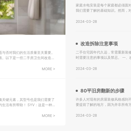
家庭水电安装是每个家庭都必须面
我们需要了解的基础知识。然而，
下是关于水电安装的一些基础知识，希望能对大家有所帮助。
水设计施工图。 不
2024-03-28
改造拆除注意事项
二手住宅因年代久远，常需重新装
适与否对我们的生活质量至关重要。
时需要注意的事项以及禁忌。 一、改造拆除注意事项： 水电转换：二手房改造的主要挑战之一是水电系统
善。以下是一些二手房卫生间改造翻
的更新，尤其是对于年代较久的房
会选
2024-03-28
MORE >
80平旧房翻新的步骤
许多人对现有的房屋装修风格感到不
项关键元素，其型号也是我们需要了
要提前了解的地方，因为并非所有
！ SYV：这是一种
解。 一、80平旧房翻新的步骤： 检查墙面： 如果您的房屋建造已有很长时间，墙面可能存在黄变、水渗透
子设备中传输射频信号，包括综合用
等问题。在进行墙壁
2024-03-28
MORE >