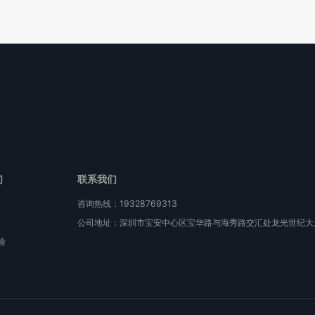
们
联系我们
咨询热线：19328769313
公司地址：深圳市宝安中心区宝华路与海秀路交汇处龙光世纪大厦
验