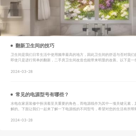
翻新卫生间的技巧
卫生间是我们日常生活中使用频率最高的地方，因此卫生间的舒适与否对我们
即使只是进行简单的翻新，二手房卫生间改造也能带来明显的改善。以下是一
新的技巧以及改造后的效果： 地砖选择是关键：在进行二手房卫生间改造时，选择防滑地砖或重新
铺设瓷砖是很重要的。确保地砖的铺设
2024-03-28
常见的电源型号有哪些？
水电在家居装修中扮演着至关重要的角色，而电源线作为其中一项关键元素，
解的。下面让我们一起来了解一下电源线的不同型号，希望对您的生活有所帮助！ SYV：这
同轴电缆，主要用于无线通讯、广播、监控系统工程以及其他电子设备中传输
同轴电缆。 KVV：这种电缆采用聚氯乙烯
2024-03-28