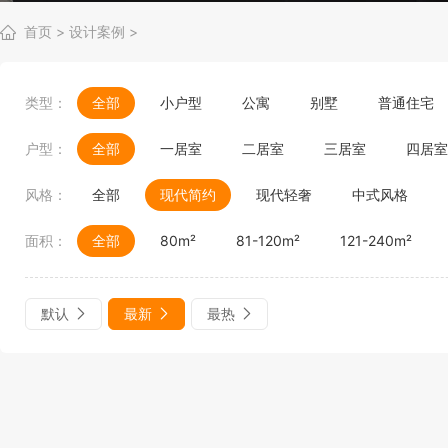
首页
>
设计案例
>
类型：
全部
小户型
公寓
别墅
普通住宅
户型：
全部
一居室
二居室
三居室
四居室
风格：
全部
现代简约
现代轻奢
中式风格
面积：
全部
80m²
81-120m²
121-240m²
默认
最新
最热