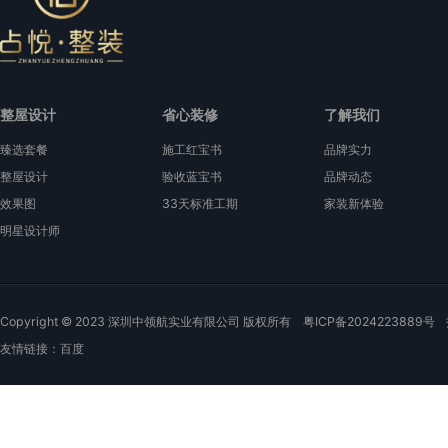
整屋设计
省心装修
了解我们
臻选套餐
施工红宝书
品牌实力
整屋设计
验收蓝宝书
品牌动态
效果图
33天标准工期
家装新体验
明星设计师
Copyright © 2023 深圳中领航实业有限公司 版权所有
粤ICP备2024223889号
友情链接：
百度