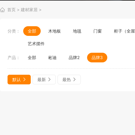
首页
>
建材家居
>
分类：
全部
木地板
地毯
门窗
柜子（全屋
艺术摆件
产品：
全部
彬迪
品牌2
品牌3
默认
最新
最热