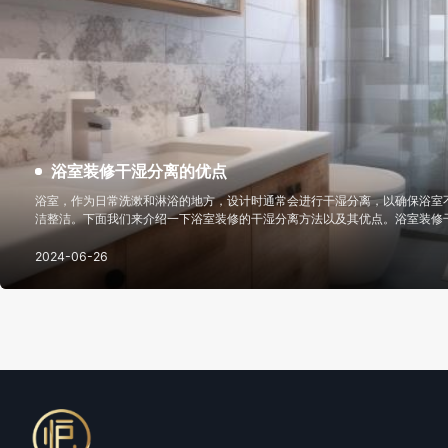
浴室装修干湿分离的优点
浴室，作为日常洗漱和淋浴的地方，设计时通常会进行干湿分离，以确保浴室
洁整洁。下面我们来介绍一下浴室装修的干湿分离方法以及其优点。浴室装修
式：适用于空间有限的浴室。不将整个洗浴间封闭，而是在喷头处设置有效的
汽，又有视觉上的扩容效
2024-06-26