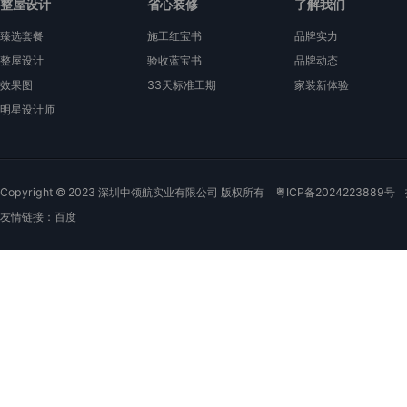
整屋设计
省心装修
了解我们
臻选套餐
施工红宝书
品牌实力
整屋设计
验收蓝宝书
品牌动态
效果图
33天标准工期
家装新体验
明星设计师
Copyright © 2023 深圳中领航实业有限公司 版权所有
粤ICP备2024223889号
友情链接：
百度