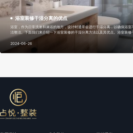
浴室装修干湿分离的优点
浴室，作为日常洗漱和淋浴的地方，设计时通常会进行干湿分离，以确保浴室
洁整洁。下面我们来介绍一下浴室装修的干湿分离方法以及其优点。浴室装修
式：适用于空间有限的浴室。不将整个洗浴间封闭，而是在喷头处设置有效的
汽，又有视觉上的扩容效
2024-06-26