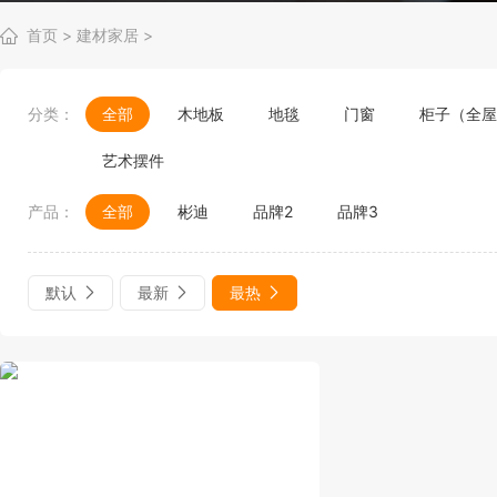
首页
>
建材家居
>
分类：
全部
木地板
地毯
门窗
柜子（全屋
艺术摆件
产品：
全部
彬迪
品牌2
品牌3
默认
最新
最热