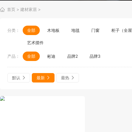
首页
>
建材家居
>
分类：
全部
木地板
地毯
门窗
柜子（全屋
艺术摆件
产品：
全部
彬迪
品牌2
品牌3
默认
最新
最热