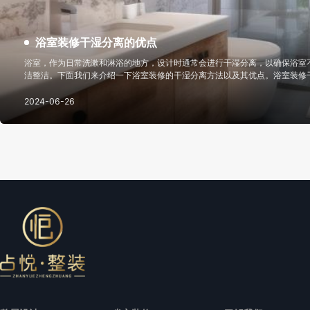
浴室装修干湿分离的优点
浴室，作为日常洗漱和淋浴的地方，设计时通常会进行干湿分离，以确保浴室
洁整洁。下面我们来介绍一下浴室装修的干湿分离方法以及其优点。浴室装修
式：适用于空间有限的浴室。不将整个洗浴间封闭，而是在喷头处设置有效的
汽，又有视觉上的扩容效
2024-06-26