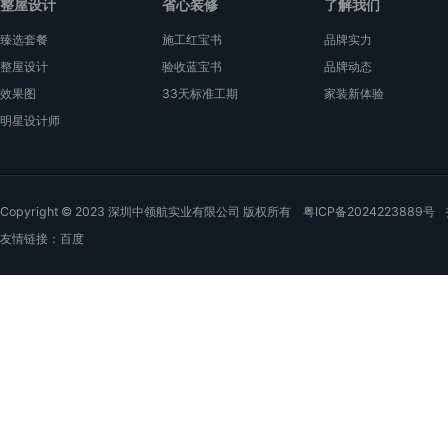
整屋设计
省心装修
了解我们
臻选套餐
施工红宝书
品牌实力
整屋设计
验收蓝宝书
品牌动态
效果图
33天标准工期
家装新体验
明星设计师
Copyright © 2023 深圳中领航实业有限公司 版权所有
粤ICP备2024223889号
友情链接：
百度