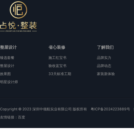
整屋设计
省心装修
了解我们
臻选套餐
施工红宝书
品牌实力
整屋设计
验收蓝宝书
品牌动态
效果图
33天标准工期
家装新体验
明星设计师
Copyright © 2023 深圳中领航实业有限公司 版权所有
粤ICP备2024223889号
友情链接：
百度