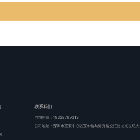
们
联系我们
咨询热线：19328769313
公司地址：深圳市宝安中心区宝华路与海秀路交汇处龙光世纪大厦
验