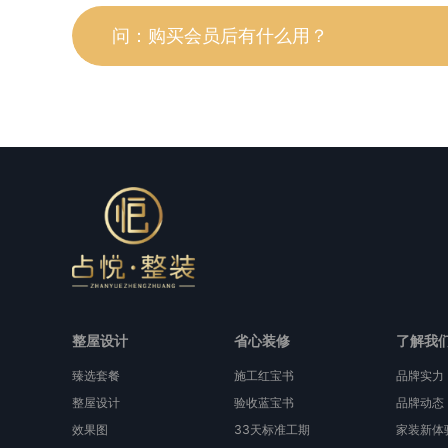
问：购买会员后有什么用？
整屋设计
省心装修
了解我
臻选套餐
施工红宝书
品牌实力
整屋设计
验收蓝宝书
品牌动态
效果图
33天标准工期
家装新体