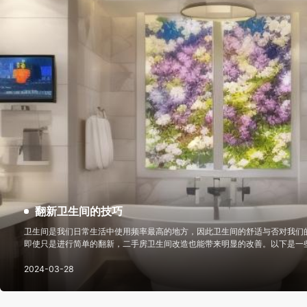
翻新卫生间的技巧
卫生间是我们日常生活中使用频率最高的地方，因此卫生间的舒适与否对我们
即使只是进行简单的翻新，二手房卫生间改造也能带来明显的改善。以下是一
新的技巧以及改造后的效果： 地砖选择是关键：在进行二手房卫生间改造时，选择防滑地砖或重新
铺设瓷砖是很重要的。确保地砖的铺设
2024-03-28