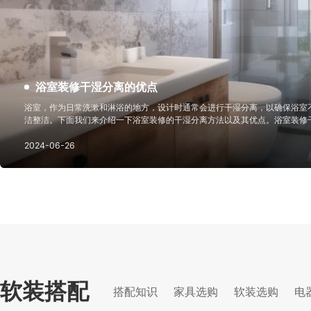
浴室装修干湿分离的优点
浴室，作为日常洗漱和淋浴的地方，设计时通常会进行干湿分离，以确保浴室
洁整洁。下面我们来介绍一下浴室装修的干湿分离方法以及其优点。浴室装修
式：适用于空间有限的浴室。不将整个洗浴间封闭，而是在喷头处设置有效的
汽，又有视觉上的扩容效
2024-06-26
软装搭配
搭配知识
家具选购
软装选购
电