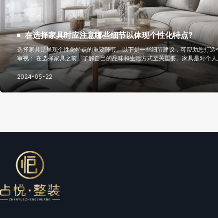
在选择家具时应注意哪些细节以体现个性化特点?
选择家具是呈现个性化特点的重要环节。以下是一些细节建议，可帮助您打造个性化的家
审视： 在选择家具之前，了解自己的品味和生活方式至关重要。家具是对个人风格的独特表达，因
此需要先审视自我，确定个人喜好和需求。 2. 融入空间： 家具应与空间相融合，而不是突兀存在。
考虑家具的尺寸、形状和颜色，确
2024-05-22