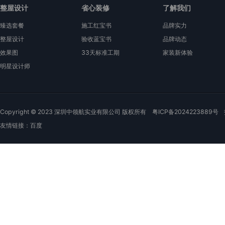
整屋设计
省心装修
了解我们
臻选套餐
施工红宝书
品牌实力
整屋设计
验收蓝宝书
品牌动态
效果图
33天标准工期
家装新体验
明星设计师
Copyright © 2023 深圳中领航实业有限公司 版权所有
粤ICP备2024223889号
友情链接：
百度