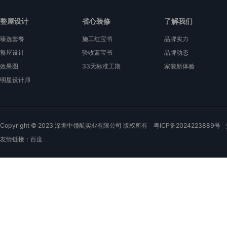
整屋设计
省心装修
了解我们
臻选套餐
施工红宝书
品牌实力
整屋设计
验收蓝宝书
品牌动态
效果图
33天标准工期
家装新体验
明星设计师
Copyright © 2023 深圳中领航实业有限公司 版权所有
粤ICP备2024223889号
友情链接：
百度