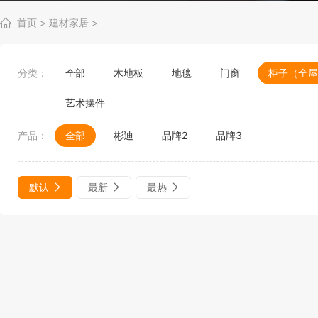
首页
>
建材家居
>
分类：
全部
木地板
地毯
门窗
柜子（全屋
艺术摆件
产品：
全部
彬迪
品牌2
品牌3
默认
最新
最热