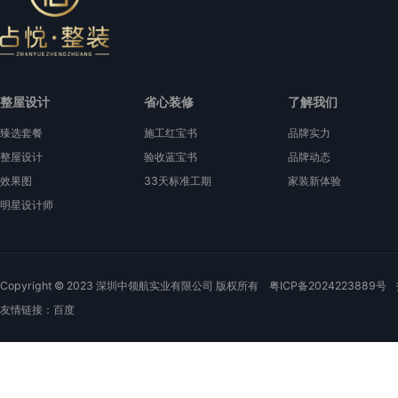
整屋设计
省心装修
了解我们
臻选套餐
施工红宝书
品牌实力
整屋设计
验收蓝宝书
品牌动态
效果图
33天标准工期
家装新体验
明星设计师
Copyright © 2023 深圳中领航实业有限公司 版权所有
粤ICP备2024223889号
友情链接：
百度