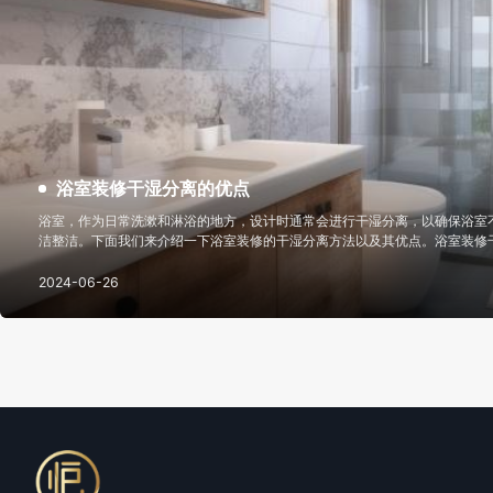
浴室装修干湿分离的优点
浴室，作为日常洗漱和淋浴的地方，设计时通常会进行干湿分离，以确保浴室
洁整洁。下面我们来介绍一下浴室装修的干湿分离方法以及其优点。浴室装修
式：适用于空间有限的浴室。不将整个洗浴间封闭，而是在喷头处设置有效的
汽，又有视觉上的扩容效
2024-06-26