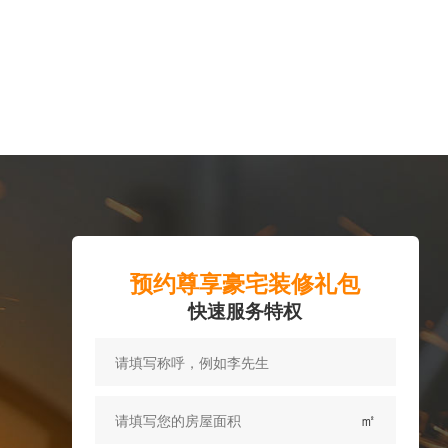
预约尊享豪宅装修礼包
快速服务特权
㎡