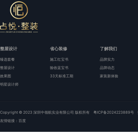
整屋设计
省心装修
了解我们
臻选套餐
施工红宝书
品牌实力
整屋设计
验收蓝宝书
品牌动态
效果图
33天标准工期
家装新体验
明星设计师
Copyright © 2023 深圳中领航实业有限公司 版权所有
粤ICP备2024223889号
友情链接：
百度