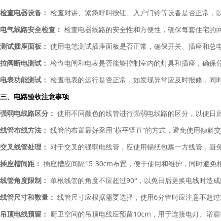
检查电器设备：
检查对讲、紧急呼叫按钮、入户门铃等设备是否正常，
电气线路安全检查：
检查电器线路的安全性和方便性，确保每套住宅的
测试插座面板：
使用电笔测试插座面板是否正常，确保开关、插座和总
拉阀断电测试：
检查电闸和电表是否能够控制室内的灯具和插座，确保
电表功能测试：
检查电表的运行是否正常，如发现异常应及时报修，同
三、电路验收注意事项
强弱电线路区分：
使用不同颜色的线管进行强弱电线路的区分，以便日
线管布线方法：
线管的布置最好采用“横平竖直”的方式，避免使用倾斜
交叉线管处理：
对于交叉的强弱电线管，应使用锡纸包裹一方线管，避
插座槽间距：
插座槽应间隔15-30cm布置，便于使用和维护，同时避免
线管角度限制：
单根线管的角度不应超过90°，以免日后更换电线时造
线管尺寸和数量：
线管尺寸应根据需要选择，使用6分管时应注意不超过
吊顶电线预留：
厨卫空间的吊顶电线应预留10cm，用于连接电灯、浴