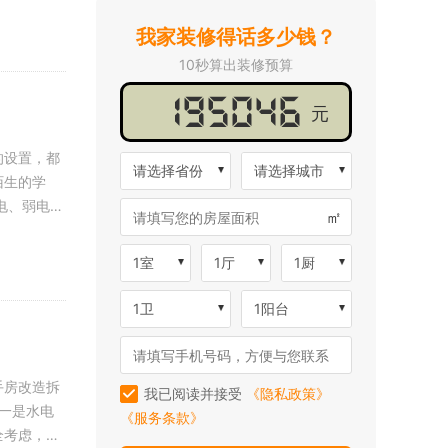
我家装修得话多少钱？
10秒算出装修预算
元
的设置，都
请选择省份
请选择城市
陌生的学
㎡
1室
1厅
1厨
1卫
1阳台
手房改造拆
我已阅读并接受
《隐私政策》
《服务条款》
全考虑，人