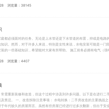
聚氯乙烯
28
浏览量：38145
识
家庭都必须面对的任务。无论是上水管还是下水管道的布置，抑或是电路
础知识。然而，对于许多人来说，特别是女性来说，水电安装可能是一门
础知识，希望能对大家有所帮助。 施工前务必拥有电气（强电、弱电）
和给排水设计施工图。 不
28
浏览量：4407
项
，常需重新装修和改造，但这个过程中涉及到许多问题。以下是在进行二
：二手房改造的主要挑战之一是水电
对于年代较久的房屋而言。虽然有些房屋已经进行过多次翻新，但出于安