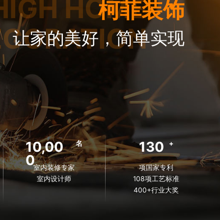
HIGH HOME
柯菲装饰
ECORATION
让家的美好，简单实现
10,00
130
名
+
0
室内装修专家
项国家专利
室内设计师
108项工艺标准
400+行业大奖