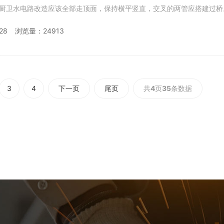
，检修和
28
浏览量：24913
3
4
下一页
尾页
共
4
页
35
条数据