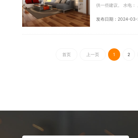
供一些建议。 水电： 厨卫水电路改造应该全部走顶面，保持横平竖直，交叉的两管应搭建过桥。这样，
若后期出现质量问题
发布日期：2024-03-
首页
上一页
1
2