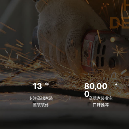
D
13
80,00
年
+
0
专注高端家装
高端家装业主
整装装修
口碑推荐