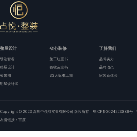
整屋设计
省心装修
了解我们
臻选套餐
施工红宝书
品牌实力
整屋设计
验收蓝宝书
品牌动态
效果图
33天标准工期
家装新体验
明星设计师
Copyright © 2023 深圳中领航实业有限公司 版权所有
粤ICP备2024223889号
友情链接：
百度