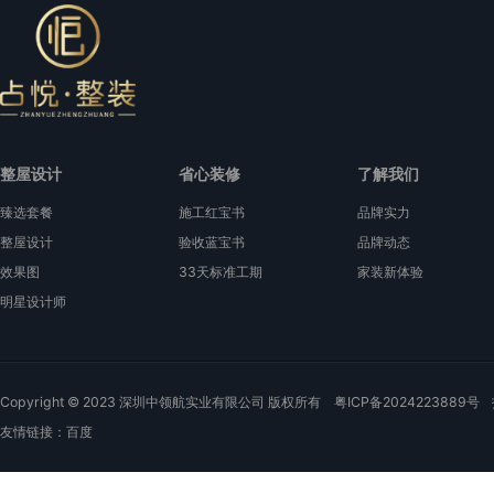
整屋设计
省心装修
了解我们
臻选套餐
施工红宝书
品牌实力
整屋设计
验收蓝宝书
品牌动态
效果图
33天标准工期
家装新体验
明星设计师
Copyright © 2023 深圳中领航实业有限公司 版权所有
粤ICP备2024223889号
友情链接：
百度