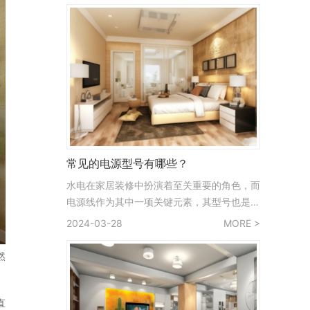
二手房卫生间改造翻新的技巧以及改造后的效
果： 地砖选择是关键：在进行二手房卫生间
改造时，选择防滑地砖或重新铺设瓷砖是很重
要的。确保地砖的铺设
常见的电源型号有哪些？
水电在家居装修中扮演着至关重要的角色，而
电源线作为其中一项关键元素，其型号也是我
们需要了解的。下面让我们一起来了解一下电
2024-03-28
MORE >
源线的不同型号，希望对您的生活有所帮助！
SYV：这是一种同轴电缆，主要用于无线通
然
讯、广播、监控系统工程以及其他电子设备中
传输射频信号，包括综合用同轴电缆。 KV
V：这种电缆采用聚氯乙烯
直