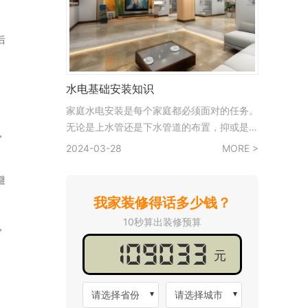
后
水电基础安装知识
家庭水电安装是每个家庭都必须面对的任务。
无论是上水管还是下水管道的布置，抑或是电
，
路的设置，都是我们需要了解的基础知识。然
2024-03-28
MORE >
而，对于许多人来说，特别是女性来说，水电
安装可能是一门陌生的学问。以下是关于水电
避
安装的一些基础知识，希望能对大家有所帮
我家装修得话多少钱？
助。 施工前务必拥有电气（强电、弱电）和
10秒算出装修预算
给排水设计施工图。 不
，
元
请选择省份
请选择城市