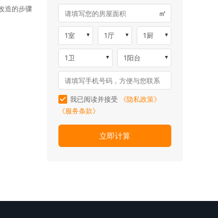
改造的步骤
㎡
1室
1厅
1厨
1卫
1阳台
我已阅读并接受
《隐私政策》
《服务条款》