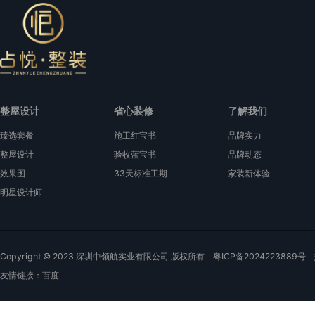
整屋设计
省心装修
了解我们
臻选套餐
施工红宝书
品牌实力
整屋设计
验收蓝宝书
品牌动态
效果图
33天标准工期
家装新体验
明星设计师
Copyright © 2023 深圳中领航实业有限公司 版权所有
粤ICP备2024223889号
友情链接：
百度