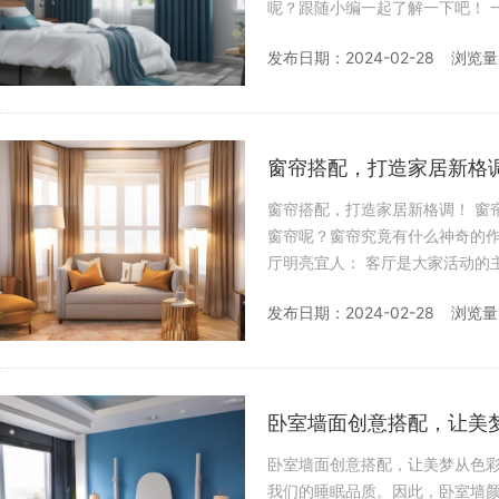
呢？跟随小编一起了解一下吧！ 一、遮阳隔热窗帘的材质 棉质与麻质窗帘： 棉质和麻质窗帘常用于制作
遮阳隔热窗帘。它们厚重耐用，
发布日期：2024-02-28
浏览量
窗帘搭配，打造家居新格
窗帘搭配，打造家居新格调！ 窗帘是家居装饰的点睛之笔，选择得当能为房间增色不少。怎样挑选合适的
窗帘呢？窗帘究竟有什么神奇的作用呢？跟
厅明亮宜人： 客厅是大家活动的主要场所，为了创造一个明亮宜人的视觉效果，选择纱质材料的窗帘是不
错的选择。纱帘不仅能遮
发布日期：2024-02-28
浏览量
卧室墙面创意搭配，让美
卧室墙面创意搭配，让美梦从色彩开始！ 卧室，是我们每天休憩的港湾，而卧室装修
我们的睡眠品质。因此，卧室墙