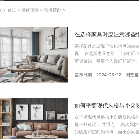
首页
>
装修攻略
>
软装搭配
>
在选择家具时应注意哪些
选择家具是呈现个性化特点的重要环节
视： 在选择家具之前，了解自己的品味和生活方式至关重要。家具是对个人风格的独特表达，因此需要先
审视自我，确定个人喜好和需求。 2. 融入空间： 家具应与空间相融合，而不是突兀存在。考虑家具
寸、形状和颜色，确
发布日期：2024-05-22
浏览量
如何平衡现代风格与小众
在平衡现代风格与小众装修风格
是一些建议： 共通点： 现代风格和小众风格都追求个性化和独特性。现代风格通常以简约、明亮、开放
的线条和空间为特点，而小众风