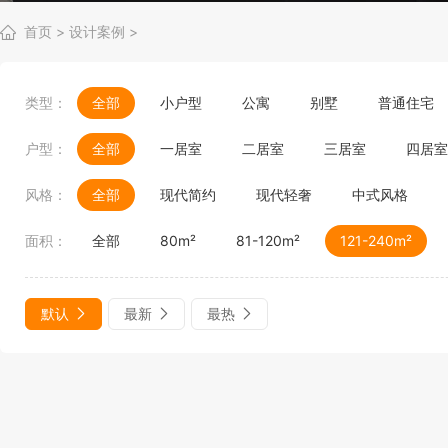
首页
>
设计案例
>
类型：
全部
小户型
公寓
别墅
普通住宅
户型：
全部
一居室
二居室
三居室
四居室
风格：
全部
现代简约
现代轻奢
中式风格
面积：
全部
80m²
81-120m²
121-240m²
默认
最新
最热