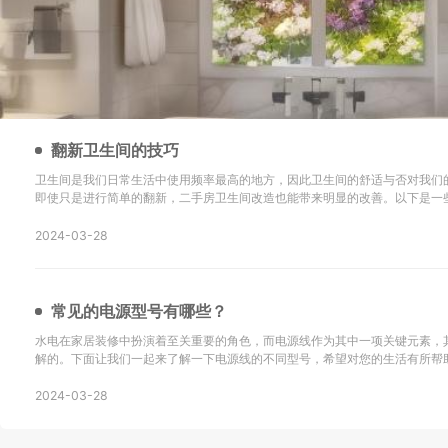
翻新卫生间的技巧
卫生间是我们日常生活中使用频率最高的地方，因此卫生间的舒适与否对我们
即使只是进行简单的翻新，二手房卫生间改造也能带来明显的改善。以下是一
新的技巧以及改造后的效果： 地砖选择是关键：在进行二手房卫生间改造时，选择防滑地砖或重新
铺设瓷砖是很重要的。确保地砖的铺设
2024-03-28
常见的电源型号有哪些？
水电在家居装修中扮演着至关重要的角色，而电源线作为其中一项关键元素，
解的。下面让我们一起来了解一下电源线的不同型号，希望对您的生活有所帮助！ SYV：这
同轴电缆，主要用于无线通讯、广播、监控系统工程以及其他电子设备中传输
同轴电缆。 KVV：这种电缆采用聚氯乙烯
2024-03-28