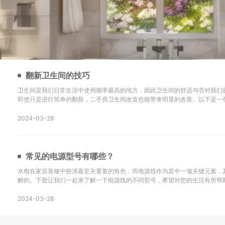
翻新卫生间的技巧
卫生间是我们日常生活中使用频率最高的地方，因此卫生间的舒适与否对我们
即使只是进行简单的翻新，二手房卫生间改造也能带来明显的改善。以下是一
新的技巧以及改造后的效果： 地砖选择是关键：在进行二手房卫生间改造时，选择防滑地砖或重新
铺设瓷砖是很重要的。确保地砖的铺设
2024-03-28
常见的电源型号有哪些？
水电在家居装修中扮演着至关重要的角色，而电源线作为其中一项关键元素，
解的。下面让我们一起来了解一下电源线的不同型号，希望对您的生活有所帮助！ SYV：这
同轴电缆，主要用于无线通讯、广播、监控系统工程以及其他电子设备中传输
同轴电缆。 KVV：这种电缆采用聚氯乙烯
2024-03-28