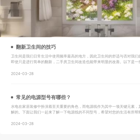
翻新卫生间的技巧
卫生间是我们日常生活中使用频率最高的地方，因此卫生间的舒适与否对我们
即使只是进行简单的翻新，二手房卫生间改造也能带来明显的改善。以下是一
新的技巧以及改造后的效果： 地砖选择是关键：在进行二手房卫生间改造时，选择防滑地砖或重新
铺设瓷砖是很重要的。确保地砖的铺设
2024-03-28
常见的电源型号有哪些？
水电在家居装修中扮演着至关重要的角色，而电源线作为其中一项关键元素，
解的。下面让我们一起来了解一下电源线的不同型号，希望对您的生活有所帮助！ SYV：这
同轴电缆，主要用于无线通讯、广播、监控系统工程以及其他电子设备中传输
同轴电缆。 KVV：这种电缆采用聚氯乙烯
2024-03-28