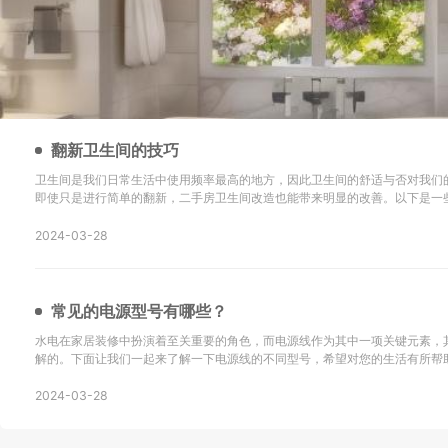
翻新卫生间的技巧
卫生间是我们日常生活中使用频率最高的地方，因此卫生间的舒适与否对我们
即使只是进行简单的翻新，二手房卫生间改造也能带来明显的改善。以下是一
新的技巧以及改造后的效果： 地砖选择是关键：在进行二手房卫生间改造时，选择防滑地砖或重新
铺设瓷砖是很重要的。确保地砖的铺设
2024-03-28
常见的电源型号有哪些？
水电在家居装修中扮演着至关重要的角色，而电源线作为其中一项关键元素，
解的。下面让我们一起来了解一下电源线的不同型号，希望对您的生活有所帮助！ SYV：这
同轴电缆，主要用于无线通讯、广播、监控系统工程以及其他电子设备中传输
同轴电缆。 KVV：这种电缆采用聚氯乙烯
2024-03-28