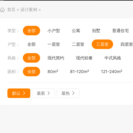
首页
>
设计案例
>
类型：
全部
小户型
公寓
别墅
普通住宅
户型：
全部
一居室
二居室
三居室
四居室
风格：
全部
现代简约
现代轻奢
中式风格
面积：
全部
80m²
81-120m²
121-240m²
默认
最新
最热