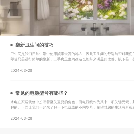
翻新卫生间的技巧
卫生间是我们日常生活中使用频率最高的地方，因此卫生间的舒适与否对我们
即使只是进行简单的翻新，二手房卫生间改造也能带来明显的改善。以下是一
新的技巧以及改造后的效果： 地砖选择是关键：在进行二手房卫生间改造时，选择防滑地砖或重新
铺设瓷砖是很重要的。确保地砖的铺设
2024-03-28
常见的电源型号有哪些？
水电在家居装修中扮演着至关重要的角色，而电源线作为其中一项关键元素，
解的。下面让我们一起来了解一下电源线的不同型号，希望对您的生活有所帮助！ SYV：这
同轴电缆，主要用于无线通讯、广播、监控系统工程以及其他电子设备中传输
同轴电缆。 KVV：这种电缆采用聚氯乙烯
2024-03-28