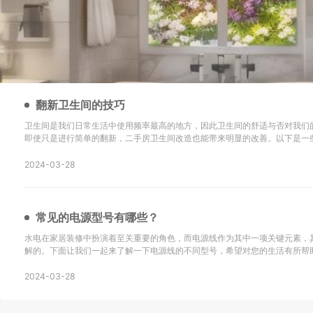
翻新卫生间的技巧
卫生间是我们日常生活中使用频率最高的地方，因此卫生间的舒适与否对我们
即使只是进行简单的翻新，二手房卫生间改造也能带来明显的改善。以下是一
新的技巧以及改造后的效果： 地砖选择是关键：在进行二手房卫生间改造时，选择防滑地砖或重新
铺设瓷砖是很重要的。确保地砖的铺设
2024-03-28
常见的电源型号有哪些？
水电在家居装修中扮演着至关重要的角色，而电源线作为其中一项关键元素，
解的。下面让我们一起来了解一下电源线的不同型号，希望对您的生活有所帮助！ SYV：这
同轴电缆，主要用于无线通讯、广播、监控系统工程以及其他电子设备中传输
同轴电缆。 KVV：这种电缆采用聚氯乙烯
2024-03-28