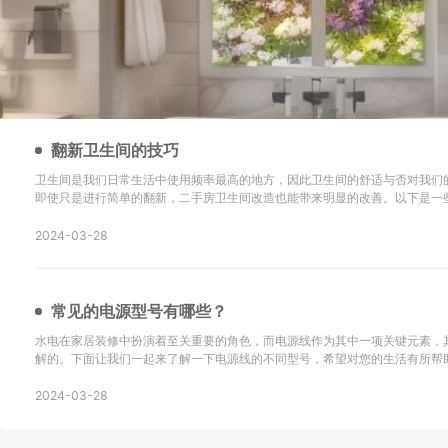
翻新卫生间的技巧
卫生间是我们日常生活中使用频率最高的地方，因此卫生间的舒适与否对我们
即使只是进行简单的翻新，二手房卫生间改造也能带来明显的改善。以下是一
新的技巧以及改造后的效果： 地砖选择是关键：在进行二手房卫生间改造时，选择防滑地砖或重新
铺设瓷砖是很重要的。确保地砖的铺设
2024-03-28
常见的电源型号有哪些？
水电在家居装修中扮演着至关重要的角色，而电源线作为其中一项关键元素，
解的。下面让我们一起来了解一下电源线的不同型号，希望对您的生活有所帮助！ SYV：这
同轴电缆，主要用于无线通讯、广播、监控系统工程以及其他电子设备中传输
同轴电缆。 KVV：这种电缆采用聚氯乙烯
2024-03-28