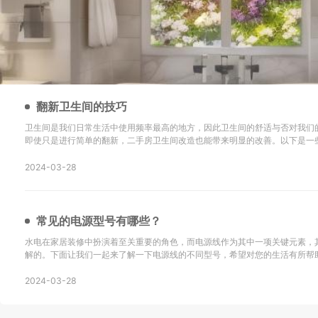
翻新卫生间的技巧
卫生间是我们日常生活中使用频率最高的地方，因此卫生间的舒适与否对我们
即使只是进行简单的翻新，二手房卫生间改造也能带来明显的改善。以下是一
新的技巧以及改造后的效果： 地砖选择是关键：在进行二手房卫生间改造时，选择防滑地砖或重新
铺设瓷砖是很重要的。确保地砖的铺设
2024-03-28
常见的电源型号有哪些？
水电在家居装修中扮演着至关重要的角色，而电源线作为其中一项关键元素，
解的。下面让我们一起来了解一下电源线的不同型号，希望对您的生活有所帮助！ SYV：这
同轴电缆，主要用于无线通讯、广播、监控系统工程以及其他电子设备中传输
同轴电缆。 KVV：这种电缆采用聚氯乙烯
2024-03-28