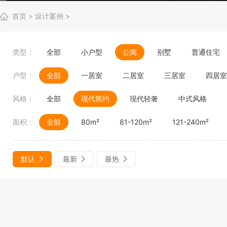
首页
>
设计案例
>
类型：
全部
小户型
公寓
别墅
普通住宅
户型：
全部
一居室
二居室
三居室
四居室
风格：
全部
现代简约
现代轻奢
中式风格
面积：
全部
80m²
81-120m²
121-240m²
默认
最新
最热