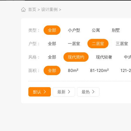
首页
>
设计案例
>
类型：
全部
小户型
公寓
别墅
户型：
全部
一居室
二居室
三居室
风格：
全部
现代简约
现代轻奢
中
面积：
全部
80m²
81-120m²
121-
默认
最新
最热