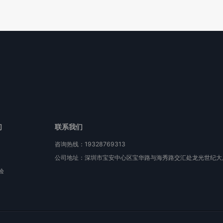
们
联系我们
咨询热线：19328769313
公司地址：深圳市宝安中心区宝华路与海秀路交汇处龙光世纪大厦
验