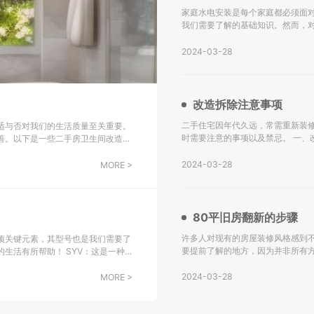
家庭水电安装是每个家庭都必须面
我们需要了解的基础知识。然而，
下是关于水电安装的一些基础知识，希望能对大家有所帮助。
水设计施工图。 不
2024-03-28
改造拆除注意事项
二手住宅因年代久远，常需重新装
适与否对我们的生活质量至关重要。
时需要注意的事项以及禁忌。 一、改造拆除注意事项： 水电转换：二手房改造的主要挑战之一是水电系统
善。以下是一些二手房卫生间改造翻
的更新，尤其是对于年代较久的房
会选
2024-03-28
MORE >
80平旧房翻新的步骤
许多人对现有的房屋装修风格感到不
项关键元素，其型号也是我们需要了
要提前了解的地方，因为并非所有
！ SYV：这是一种
解。 一、80平旧房翻新的步骤： 检查墙面： 如果您的房屋建造已有很长时间，墙面可能存在黄变、水渗透
子设备中传输射频信号，包括综合用
等问题。在进行墙壁
2024-03-28
MORE >