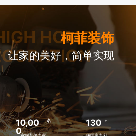
HIGH HOME
柯菲装饰
ECORATION
让家的美好，简单实现
10,00
130
名
+
0
室内装修专家
项国家专利