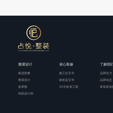
整屋设计
省心装修
了解我
臻选套餐
施工红宝书
品牌实力
整屋设计
验收蓝宝书
品牌动态
效果图
33天标准工期
家装新体
明星设计师