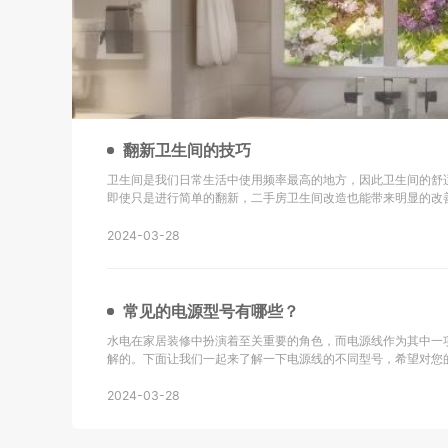
翻新卫生间的技巧
卫生间是我们日常生活中使用频率最高的地方，因此卫生间的舒
即使只是进行简单的翻新，二手房卫生间改造也能带来明显的改
新的技巧以及改造后的效果： 地砖选择是关键：在进行二手房卫生间改造时，选择防滑地砖或重新
铺设瓷砖是很重要的。确保地砖的铺设
2024-03-28
常见的电源型号有哪些？
水电在家居装修中扮演着至关重要的角色，而电源线作为其中一
解的。下面让我们一起来了解一下电源线的不同型号，希望对您的生活有所帮助
同轴电缆，主要用于无线通讯、广播、监控系统工程以及其他电
同轴电缆。 KVV：这种电缆采用聚氯乙烯
2024-03-28