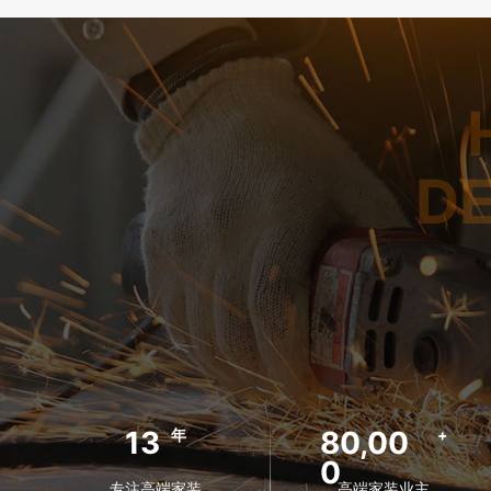
D
13
80,00
年
+
0
专注高端家装
高端家装业主