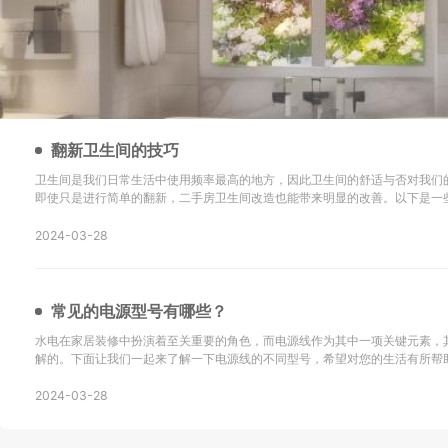
翻新卫生间的技巧
卫生间是我们日常生活中使用频率最高的地方，因此卫生间的舒适与否对我们
即使只是进行简单的翻新，二手房卫生间改造也能带来明显的改善。以下是一
新的技巧以及改造后的效果： 地砖选择是关键：在进行二手房卫生间改造时，选择防滑地砖或重新
铺设瓷砖是很重要的。确保地砖的铺设
2024-03-28
常见的电源型号有哪些？
水电在家居装修中扮演着至关重要的角色，而电源线作为其中一项关键元素，
解的。下面让我们一起来了解一下电源线的不同型号，希望对您的生活有所帮助！ SYV：这
同轴电缆，主要用于无线通讯、广播、监控系统工程以及其他电子设备中传输
同轴电缆。 KVV：这种电缆采用聚氯乙烯
2024-03-28