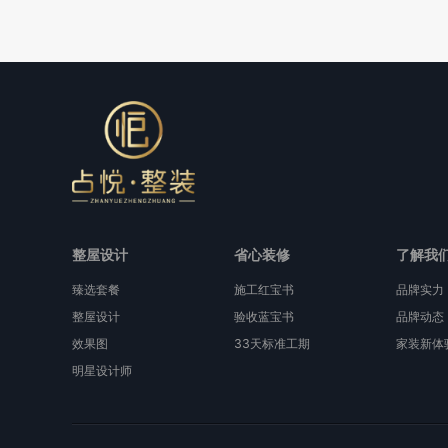
整屋设计
省心装修
了解我
臻选套餐
施工红宝书
品牌实力
整屋设计
验收蓝宝书
品牌动态
效果图
33天标准工期
家装新体
明星设计师