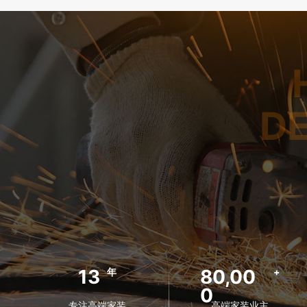
D
13
80,00
年
+
0
专注高端家装
高端家装业主