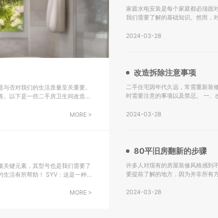
家庭水电安装是每个家庭都必须面
我们需要了解的基础知识。然而，
下是关于水电安装的一些基础知识，希望能对大家有所帮助。
水设计施工图。 不
2024-03-28
改造拆除注意事项
二手住宅因年代久远，常需重新装
适与否对我们的生活质量至关重要。
时需要注意的事项以及禁忌。 一、改造拆除注意事项： 水电转换：二手房改造的主要挑战之一是水电系统
善。以下是一些二手房卫生间改造翻
的更新，尤其是对于年代较久的房
会选
2024-03-28
MORE >
80平旧房翻新的步骤
许多人对现有的房屋装修风格感到不
项关键元素，其型号也是我们需要了
要提前了解的地方，因为并非所有
！ SYV：这是一种
解。 一、80平旧房翻新的步骤： 检查墙面： 如果您的房屋建造已有很长时间，墙面可能存在黄变、水渗透
子设备中传输射频信号，包括综合用
等问题。在进行墙壁
2024-03-28
MORE >