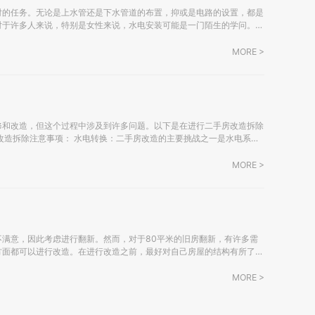
对的任务。无论是上水管还是下水管道的布置，抑或是电路的设置，都是
对于许多人来说，特别是女性来说，水电安装可能是一门陌生的学问。以
 施工前务必拥有电气（强电、弱电）和给排
MORE >
修和改造，但这个过程中涉及到许多问题。以下是在进行二手房改造拆除
屋而言。虽然有些房屋已经进行过多次翻新，但出于安全考虑，人们通常
MORE >
满意，因此考虑进行翻新。然而，对于80平米的旧房翻新，有许多需
方面都可以进行改造。在进行改造之前，最好对自己房屋的结构有所了
MORE >