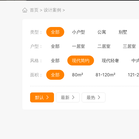
首页
>
设计案例
>
类型：
全部
小户型
公寓
别墅
户型：
全部
一居室
二居室
三居室
风格：
全部
现代简约
现代轻奢
中
面积：
全部
80m²
81-120m²
121-
默认
最新
最热