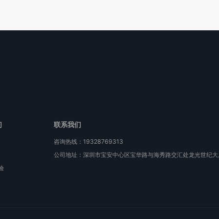
们
联系我们
咨询热线：19328769313
公司地址：深圳市宝安中心区宝华路与海秀路交汇处龙光世纪大厦
验