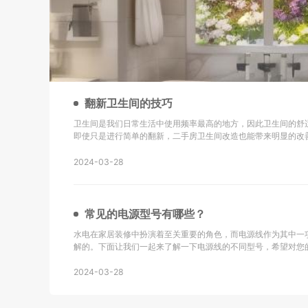
翻新卫生间的技巧
卫生间是我们日常生活中使用频率最高的地方，因此卫生间的舒
即使只是进行简单的翻新，二手房卫生间改造也能带来明显的改
新的技巧以及改造后的效果： 地砖选择是关键：在进行二手房卫生间改造时，选择防滑地砖或重新
铺设瓷砖是很重要的。确保地砖的铺设
2024-03-28
常见的电源型号有哪些？
水电在家居装修中扮演着至关重要的角色，而电源线作为其中一
解的。下面让我们一起来了解一下电源线的不同型号，希望对您的生活有所帮助
同轴电缆，主要用于无线通讯、广播、监控系统工程以及其他电
同轴电缆。 KVV：这种电缆采用聚氯乙烯
2024-03-28