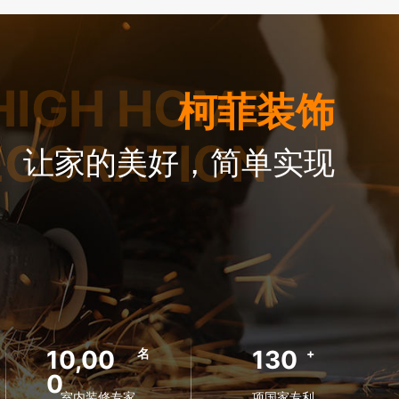
HIGH HOME
柯菲装饰
ECORATION
让家的美好，简单实现
10,00
130
名
+
0
室内装修专家
项国家专利