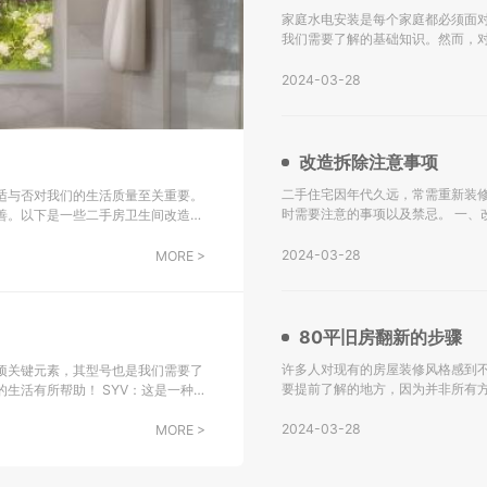
家庭水电安装是每个家庭都必须面
我们需要了解的基础知识。然而，
下是关于水电安装的一些基础知识，希望能对大家有所帮助。
水设计施工图。 不
2024-03-28
改造拆除注意事项
二手住宅因年代久远，常需重新装
适与否对我们的生活质量至关重要。
时需要注意的事项以及禁忌。 一、改造拆除注意事项： 水电转换：二手房改造的主要挑战之一是水电系统
善。以下是一些二手房卫生间改造翻
的更新，尤其是对于年代较久的房
会选
2024-03-28
MORE >
80平旧房翻新的步骤
许多人对现有的房屋装修风格感到不
项关键元素，其型号也是我们需要了
要提前了解的地方，因为并非所有
！ SYV：这是一种
解。 一、80平旧房翻新的步骤： 检查墙面： 如果您的房屋建造已有很长时间，墙面可能存在黄变、水渗透
子设备中传输射频信号，包括综合用
等问题。在进行墙壁
2024-03-28
MORE >