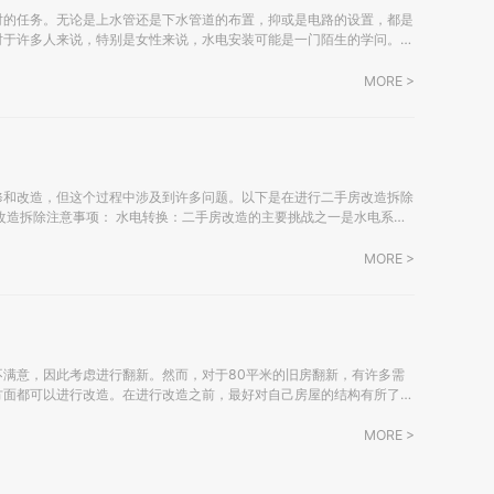
对的任务。无论是上水管还是下水管道的布置，抑或是电路的设置，都是
对于许多人来说，特别是女性来说，水电安装可能是一门陌生的学问。以
 施工前务必拥有电气（强电、弱电）和给排
MORE >
修和改造，但这个过程中涉及到许多问题。以下是在进行二手房改造拆除
屋而言。虽然有些房屋已经进行过多次翻新，但出于安全考虑，人们通常
MORE >
满意，因此考虑进行翻新。然而，对于80平米的旧房翻新，有许多需
方面都可以进行改造。在进行改造之前，最好对自己房屋的结构有所了
MORE >