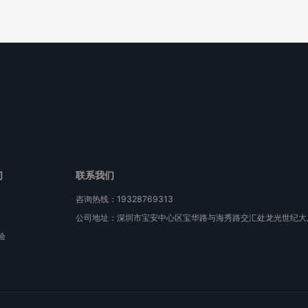
们
联系我们
咨询热线：19328769313
公司地址：深圳市宝安中心区宝华路与海秀路交汇处龙光世纪大厦
验