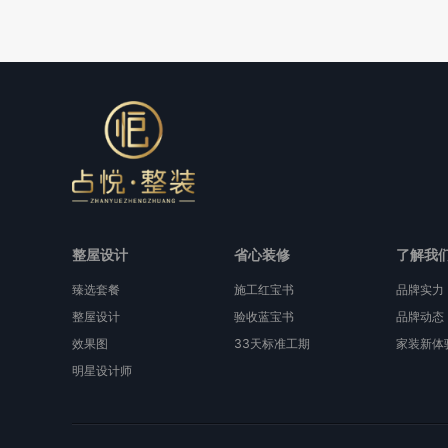
整屋设计
省心装修
了解我
臻选套餐
施工红宝书
品牌实力
整屋设计
验收蓝宝书
品牌动态
效果图
33天标准工期
家装新体
明星设计师