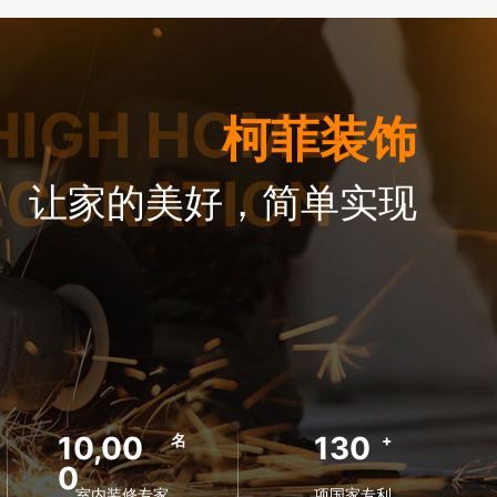
HIGH HOME
柯菲装饰
ECORATION
让家的美好，简单实现
10,00
130
名
+
0
室内装修专家
项国家专利