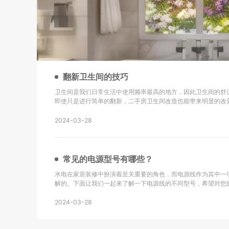
翻新卫生间的技巧
卫生间是我们日常生活中使用频率最高的地方，因此卫生间的舒
即使只是进行简单的翻新，二手房卫生间改造也能带来明显的改
新的技巧以及改造后的效果： 地砖选择是关键：在进行二手房卫生间改造时，选择防滑地砖或重新
铺设瓷砖是很重要的。确保地砖的铺设
2024-03-28
常见的电源型号有哪些？
水电在家居装修中扮演着至关重要的角色，而电源线作为其中一
解的。下面让我们一起来了解一下电源线的不同型号，希望对您的生活有所帮助
同轴电缆，主要用于无线通讯、广播、监控系统工程以及其他电
同轴电缆。 KVV：这种电缆采用聚氯乙烯
2024-03-28