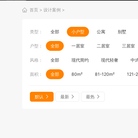
首页
>
设计案例
>
类型：
全部
小户型
公寓
别墅
户型：
全部
一居室
二居室
三居室
风格：
全部
现代简约
现代轻奢
中
面积：
全部
80m²
81-120m²
121-
默认
最新
最热