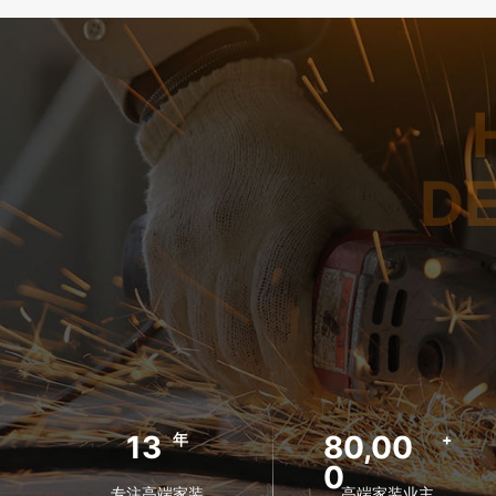
D
13
80,00
年
+
0
专注高端家装
高端家装业主