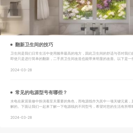
翻新卫生间的技巧
卫生间是我们日常生活中使用频率最高的地方，因此卫生间的舒适与否对我们
即使只是进行简单的翻新，二手房卫生间改造也能带来明显的改善。以下是一
新的技巧以及改造后的效果： 地砖选择是关键：在进行二手房卫生间改造时，选择防滑地砖或重新
铺设瓷砖是很重要的。确保地砖的铺设
2024-03-28
常见的电源型号有哪些？
水电在家居装修中扮演着至关重要的角色，而电源线作为其中一项关键元素，
解的。下面让我们一起来了解一下电源线的不同型号，希望对您的生活有所帮助！ SYV：这
同轴电缆，主要用于无线通讯、广播、监控系统工程以及其他电子设备中传输
同轴电缆。 KVV：这种电缆采用聚氯乙烯
2024-03-28