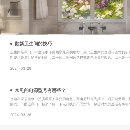
翻新卫生间的技巧
卫生间是我们日常生活中使用频率最高的地方，因此卫生间的舒适与否对我们
即使只是进行简单的翻新，二手房卫生间改造也能带来明显的改善。以下是一
新的技巧以及改造后的效果： 地砖选择是关键：在进行二手房卫生间改造时，选择防滑地砖或重新
铺设瓷砖是很重要的。确保地砖的铺设
2024-03-28
常见的电源型号有哪些？
水电在家居装修中扮演着至关重要的角色，而电源线作为其中一项关键元素，
解的。下面让我们一起来了解一下电源线的不同型号，希望对您的生活有所帮助！ SYV：这
同轴电缆，主要用于无线通讯、广播、监控系统工程以及其他电子设备中传输
同轴电缆。 KVV：这种电缆采用聚氯乙烯
2024-03-28