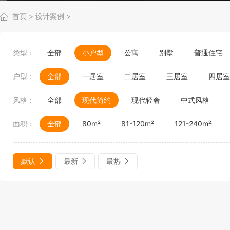
首页
>
设计案例
>
类型：
全部
小户型
公寓
别墅
普通住宅
户型：
全部
一居室
二居室
三居室
四居室
风格：
全部
现代简约
现代轻奢
中式风格
面积：
全部
80m²
81-120m²
121-240m²
默认
最新
最热