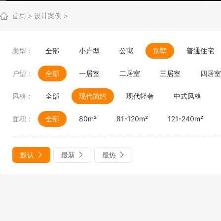
首页
>
设计案例
>
类型：
全部
小户型
公寓
别墅
普通住宅
户型：
全部
一居室
二居室
三居室
四居室
风格：
全部
现代简约
现代轻奢
中式风格
面积：
全部
80m²
81-120m²
121-240m²
默认
最新
最热