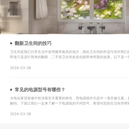
翻新卫生间的技巧
卫生间是我们日常生活中使用频率最高的地方，因此卫生间的舒适与否对我们
即使只是进行简单的翻新，二手房卫生间改造也能带来明显的改善。以下是一
新的技巧以及改造后的效果： 地砖选择是关键：在进行二手房卫生间改造时，选择防滑地砖或重新
铺设瓷砖是很重要的。确保地砖的铺设
2024-03-28
常见的电源型号有哪些？
水电在家居装修中扮演着至关重要的角色，而电源线作为其中一项关键元素，
解的。下面让我们一起来了解一下电源线的不同型号，希望对您的生活有所帮助！ SYV：这
同轴电缆，主要用于无线通讯、广播、监控系统工程以及其他电子设备中传输
同轴电缆。 KVV：这种电缆采用聚氯乙烯
2024-03-28