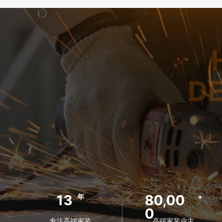
D
13
80,00
年
+
0
专注高端家装
高端家装业主