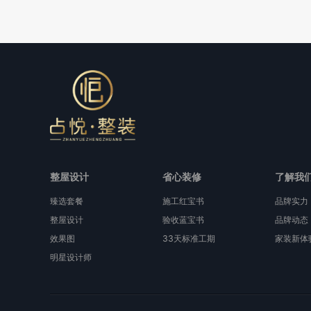
整屋设计
省心装修
了解我
臻选套餐
施工红宝书
品牌实力
整屋设计
验收蓝宝书
品牌动态
效果图
33天标准工期
家装新体
明星设计师