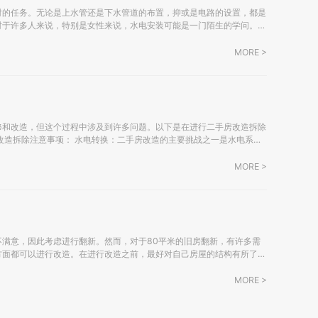
对的任务。无论是上水管还是下水管道的布置，抑或是电路的设置，都是
对于许多人来说，特别是女性来说，水电安装可能是一门陌生的学问。以
 施工前务必拥有电气（强电、弱电）和给排
MORE >
修和改造，但这个过程中涉及到许多问题。以下是在进行二手房改造拆除
屋而言。虽然有些房屋已经进行过多次翻新，但出于安全考虑，人们通常
MORE >
满意，因此考虑进行翻新。然而，对于80平米的旧房翻新，有许多需
方面都可以进行改造。在进行改造之前，最好对自己房屋的结构有所了
MORE >