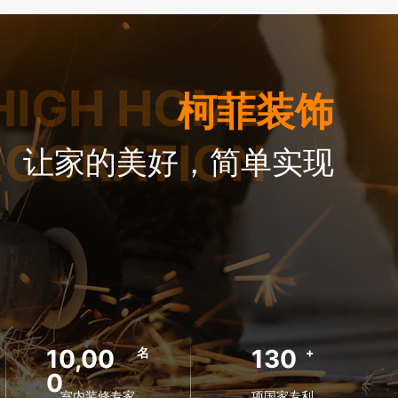
HIGH HOME
柯菲装饰
ECORATION
让家的美好，简单实现
10,00
130
名
+
0
室内装修专家
项国家专利