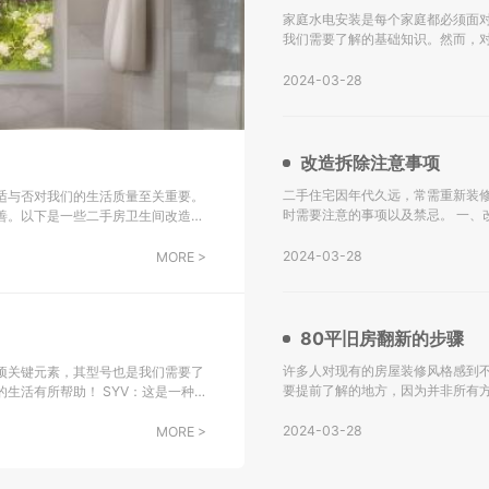
家庭水电安装是每个家庭都必须面
我们需要了解的基础知识。然而，
下是关于水电安装的一些基础知识，希望能对大家有所帮助。
水设计施工图。 不
2024-03-28
改造拆除注意事项
二手住宅因年代久远，常需重新装
适与否对我们的生活质量至关重要。
时需要注意的事项以及禁忌。 一、改造拆除注意事项： 水电转换：二手房改造的主要挑战之一是水电系统
善。以下是一些二手房卫生间改造翻
的更新，尤其是对于年代较久的房
会选
2024-03-28
MORE >
80平旧房翻新的步骤
许多人对现有的房屋装修风格感到不
项关键元素，其型号也是我们需要了
要提前了解的地方，因为并非所有
！ SYV：这是一种
解。 一、80平旧房翻新的步骤： 检查墙面： 如果您的房屋建造已有很长时间，墙面可能存在黄变、水渗透
子设备中传输射频信号，包括综合用
等问题。在进行墙壁
2024-03-28
MORE >