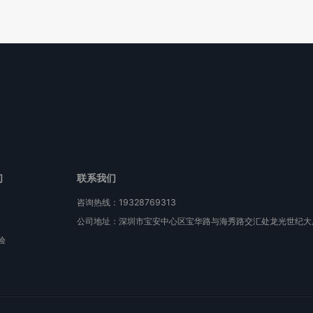
们
联系我们
咨询热线：19328769313
公司地址：深圳市宝安中心区宝华路与海秀路交汇处龙光世纪大厦
验