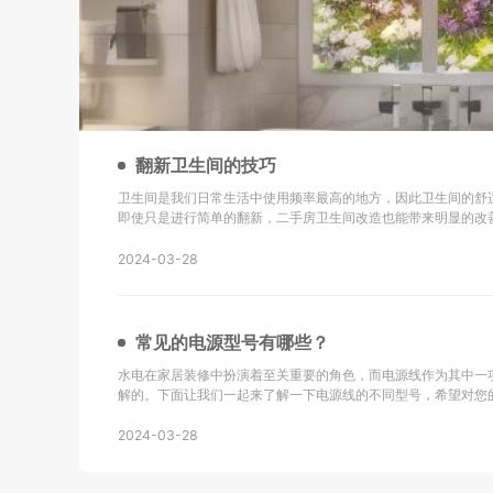
翻新卫生间的技巧
卫生间是我们日常生活中使用频率最高的地方，因此卫生间的舒
即使只是进行简单的翻新，二手房卫生间改造也能带来明显的改
新的技巧以及改造后的效果： 地砖选择是关键：在进行二手房卫生间改造时，选择防滑地砖或重新
铺设瓷砖是很重要的。确保地砖的铺设
2024-03-28
常见的电源型号有哪些？
水电在家居装修中扮演着至关重要的角色，而电源线作为其中一
解的。下面让我们一起来了解一下电源线的不同型号，希望对您的生活有所帮助
同轴电缆，主要用于无线通讯、广播、监控系统工程以及其他电
同轴电缆。 KVV：这种电缆采用聚氯乙烯
2024-03-28