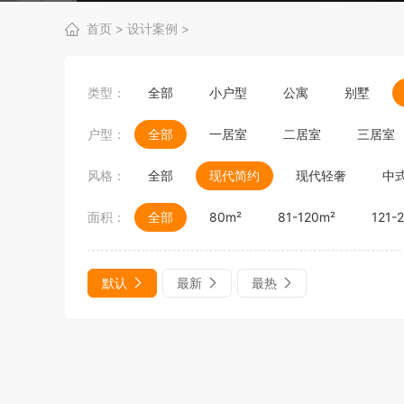
首页
>
设计案例
>
类型：
全部
小户型
公寓
别墅
户型：
全部
一居室
二居室
三居室
风格：
全部
现代简约
现代轻奢
中
面积：
全部
80m²
81-120m²
121-
默认
最新
最热